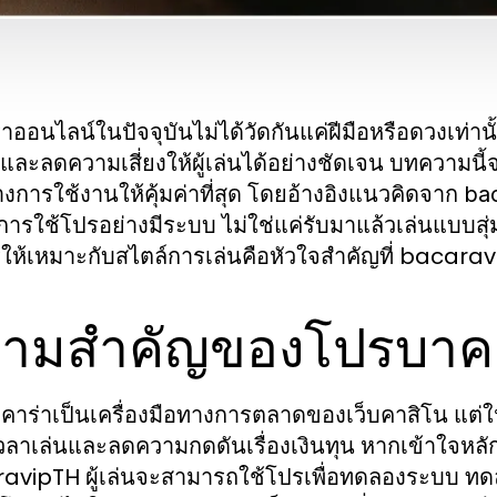
าออนไลน์ในปัจจุบันไม่ได้วัดกันแค่ฝีมือหรือดวงเท่านั
ละลดความเสี่ยงให้ผู้เล่นได้อย่างชัดเจน บทความน
การใช้งานให้คุ้มค่าที่สุด โดยอ้างอิงแนวคิดจาก
ba
การใช้โปรอย่างมีระบบ ไม่ใช่แค่รับมาแล้วเล่นแบบส
รให้เหมาะกับสไตล์การเล่นคือหัวใจสำคัญที่ bacar
ามสำคัญของโปรบาคา
าร่าเป็นเครื่องมือทางการตลาดของเว็บคาสิโน แต่ในมุม
วลาเล่นและลดความกดดันเรื่องเงินทุน หากเข้าใจหล
avipTH ผู้เล่นจะสามารถใช้โปรเพื่อทดลองระบบ ทดล