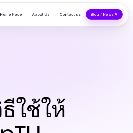
Home Page
About Us
Contact us
Blog / News
ีใช้ให้