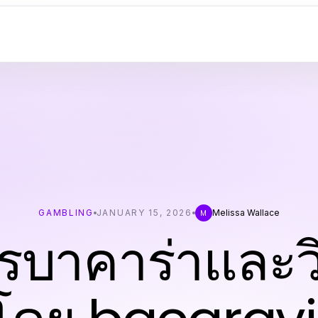
GAMBLING
JANUARY 15, 2026
Melissa Wallace
M
บาคาร่าและวิธ