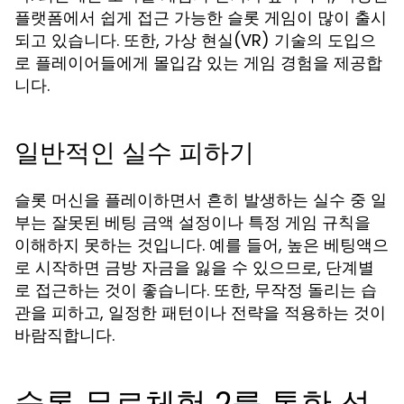
플랫폼에서 쉽게 접근 가능한 슬롯 게임이 많이 출시
되고 있습니다. 또한, 가상 현실(VR) 기술의 도입으
로 플레이어들에게 몰입감 있는 게임 경험을 제공합
니다.
일반적인 실수 피하기
슬롯 머신을 플레이하면서 흔히 발생하는 실수 중 일
부는 잘못된 베팅 금액 설정이나 특정 게임 규칙을
이해하지 못하는 것입니다. 예를 들어, 높은 베팅액으
로 시작하면 금방 자금을 잃을 수 있으므로, 단계별
로 접근하는 것이 좋습니다. 또한, 무작정 돌리는 습
관을 피하고, 일정한 패턴이나 전략을 적용하는 것이
바람직합니다.
슬롯 무료체험 2를 통한 성