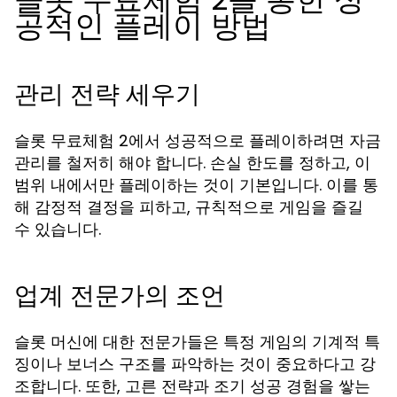
공적인 플레이 방법
관리 전략 세우기
슬롯 무료체험 2에서 성공적으로 플레이하려면 자금
관리를 철저히 해야 합니다. 손실 한도를 정하고, 이
범위 내에서만 플레이하는 것이 기본입니다. 이를 통
해 감정적 결정을 피하고, 규칙적으로 게임을 즐길
수 있습니다.
업계 전문가의 조언
슬롯 머신에 대한 전문가들은 특정 게임의 기계적 특
징이나 보너스 구조를 파악하는 것이 중요하다고 강
조합니다. 또한, 고른 전략과 조기 성공 경험을 쌓는