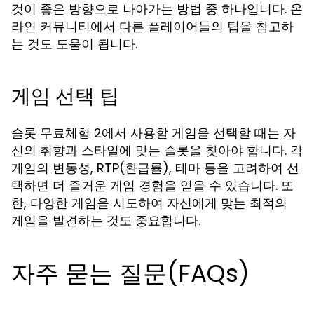
것이 좋은 방향으로 나아가는 방법 중 하나입니다. 온
라인 커뮤니티에서 다른 플레이어들의 팁을 참고하
는 것도 도움이 됩니다.
게임 선택 팁
슬롯 무료체험 2에서 사용할 게임을 선택할 때는 자
신의 취향과 스타일에 맞는 슬롯을 찾아야 합니다. 각
게임의 변동성, RTP(환급률), 테마 등을 고려하여 선
택하면 더 즐거운 게임 경험을 얻을 수 있습니다. 또
한, 다양한 게임을 시도하여 자신에게 맞는 최적의
게임을 발견하는 것도 중요합니다.
자주 묻는 질문(FAQs)