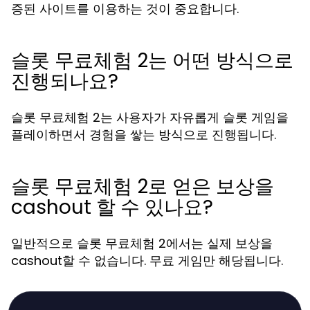
증된 사이트를 이용하는 것이 중요합니다.
슬롯 무료체험 2는 어떤 방식으로
진행되나요?
슬롯 무료체험 2는 사용자가 자유롭게 슬롯 게임을
플레이하면서 경험을 쌓는 방식으로 진행됩니다.
슬롯 무료체험 2로 얻은 보상을
cashout 할 수 있나요?
일반적으로 슬롯 무료체험 2에서는 실제 보상을
cashout할 수 없습니다. 무료 게임만 해당됩니다.