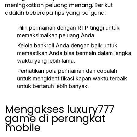
meningkatkan peluang menang. Berikut
adalah beberapa tips yang berguna:
Pilih permainan dengan RTP tinggi untuk
memaksimalkan peluang Anda.
Kelola bankroll Anda dengan baik untuk
memastikan Anda bisa bermain dalam jangka
waktu yang lebih lama.
Perhatikan pola permainan dan cobalah
untuk mengidentifikasi kapan waktu terbaik
untuk bertaruh lebih banyak.
Mengakses luxury777
game di perangkat
mobile