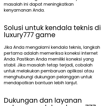
masalah ini dapat meningkatkan
kenyamanan Anda.
Solusi untuk kendala teknis di
luxury777 game
Jika Anda mengalami kendala teknis, langkah
pertama adalah memeriksa koneksi internet
Anda. Pastikan Anda memiliki koneksi yang
stabil. Jika masalah tetap terjadi, cobalah
untuk melakukan pembaruan aplikasi atau
menghubungi dukungan pelanggan untuk
mendapatkan bantuan lebih lanjut.
Dukungan dan layanan