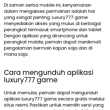
Di zaman serba mobile ini, kenyamanan
dalam mengakses permainan adalah hal
yang sangat penting. Luxury777 game
menyediakan akses yang mulus di berbagai
perangkat termasuk smartphone dan tablet.
Dengan aplikasi yang dirancang untuk
perangkat mobile, pemain dapat menikmati
pengalaman bermain kapan saja dan di
mana saja.
Cara mengunduh aplikasi
luxury777 game
Untuk memulai, pemain dapat mengunduh
aplikasi luxury777 game secara gratis melalui
situs resmi. Pastikan untuk memilih versi yang