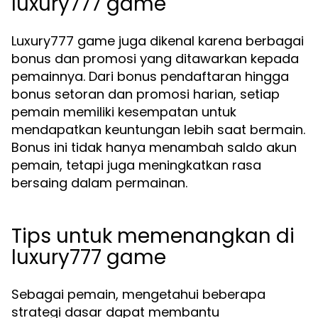
luxury777 game
Luxury777 game juga dikenal karena berbagai
bonus dan promosi yang ditawarkan kepada
pemainnya. Dari bonus pendaftaran hingga
bonus setoran dan promosi harian, setiap
pemain memiliki kesempatan untuk
mendapatkan keuntungan lebih saat bermain.
Bonus ini tidak hanya menambah saldo akun
pemain, tetapi juga meningkatkan rasa
bersaing dalam permainan.
Tips untuk memenangkan di
luxury777 game
Sebagai pemain, mengetahui beberapa
strategi dasar dapat membantu