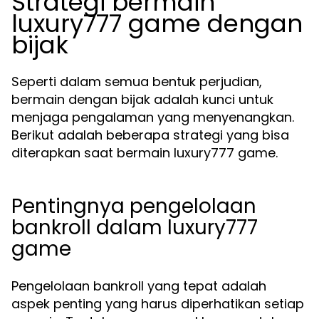
Strategi bermain
luxury777 game dengan
bijak
Seperti dalam semua bentuk perjudian,
bermain dengan bijak adalah kunci untuk
menjaga pengalaman yang menyenangkan.
Berikut adalah beberapa strategi yang bisa
diterapkan saat bermain luxury777 game.
Pentingnya pengelolaan
bankroll dalam luxury777
game
Pengelolaan bankroll yang tepat adalah
aspek penting yang harus diperhatikan setiap