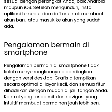
sesuai dengan perangkat Anda, baik Android
maupun iOS. Setelah mengunduh, instal
aplikasi tersebut dan daftar untuk membuat
akun baru atau masuk ke akun yang sudah
ada.
Pengalaman bermain di
smartphone
Pengalaman bermain di smartphone tidak
kalah menyenangkannya dibandingkan
dengan versi desktop. Grafis ditampilkan
secara optimal di layar kecil, dan semua fitur
dihadirkan dengan mudah di jari tangan Anda.
Kontrol yang responsif dan navigasi yang
intuitif membuat permainan jauh lebih seru.