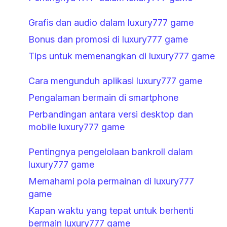
Grafis dan audio dalam luxury777 game
Bonus dan promosi di luxury777 game
Tips untuk memenangkan di luxury777 game
Cara mengunduh aplikasi luxury777 game
Pengalaman bermain di smartphone
Perbandingan antara versi desktop dan
mobile luxury777 game
Pentingnya pengelolaan bankroll dalam
luxury777 game
Memahami pola permainan di luxury777
game
Kapan waktu yang tepat untuk berhenti
bermain luxury777 game