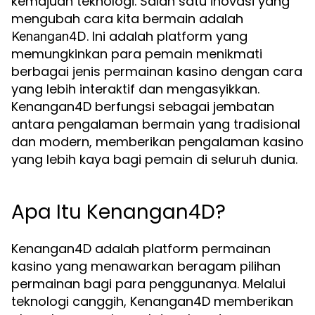
kemajuan teknologi. Salah satu inovasi yang
mengubah cara kita bermain adalah
. Ini adalah platform yang
Kenangan4D
memungkinkan para pemain menikmati
berbagai jenis permainan kasino dengan cara
yang lebih interaktif dan mengasyikkan.
Kenangan4D berfungsi sebagai jembatan
antara pengalaman bermain yang tradisional
dan modern, memberikan pengalaman kasino
yang lebih kaya bagi pemain di seluruh dunia.
Apa Itu Kenangan4D?
Kenangan4D adalah platform permainan
kasino yang menawarkan beragam pilihan
permainan bagi para penggunanya. Melalui
teknologi canggih, Kenangan4D memberikan