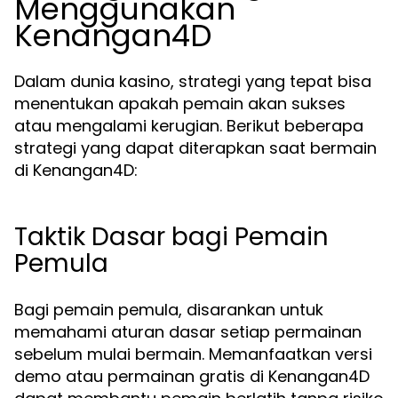
Menggunakan
Kenangan4D
Dalam dunia kasino, strategi yang tepat bisa
menentukan apakah pemain akan sukses
atau mengalami kerugian. Berikut beberapa
strategi yang dapat diterapkan saat bermain
di Kenangan4D:
Taktik Dasar bagi Pemain
Pemula
Bagi pemain pemula, disarankan untuk
memahami aturan dasar setiap permainan
sebelum mulai bermain. Memanfaatkan versi
demo atau permainan gratis di Kenangan4D