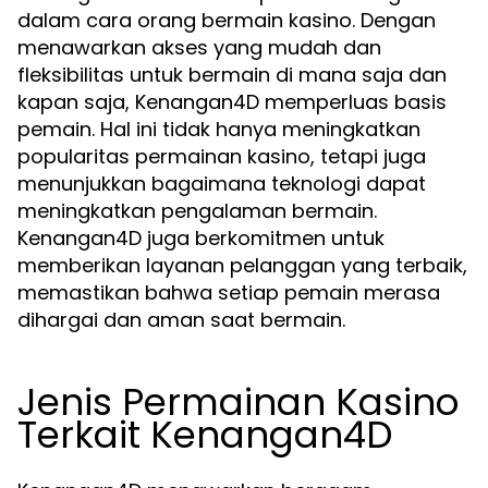
dalam cara orang bermain kasino. Dengan
menawarkan akses yang mudah dan
fleksibilitas untuk bermain di mana saja dan
kapan saja, Kenangan4D memperluas basis
pemain. Hal ini tidak hanya meningkatkan
popularitas permainan kasino, tetapi juga
menunjukkan bagaimana teknologi dapat
meningkatkan pengalaman bermain.
Kenangan4D juga berkomitmen untuk
memberikan layanan pelanggan yang terbaik,
memastikan bahwa setiap pemain merasa
dihargai dan aman saat bermain.
Jenis Permainan Kasino
Terkait Kenangan4D