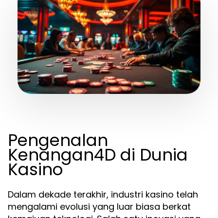
Pengenalan
Kenangan4D di Dunia
Kasino
Dalam dekade terakhir, industri kasino telah
mengalami evolusi yang luar biasa berkat