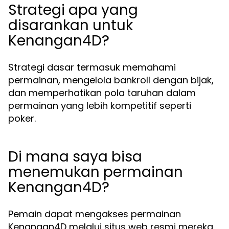
Strategi apa yang
disarankan untuk
Kenangan4D?
Strategi dasar termasuk memahami
permainan, mengelola bankroll dengan bijak,
dan memperhatikan pola taruhan dalam
permainan yang lebih kompetitif seperti
poker.
Di mana saya bisa
menemukan permainan
Kenangan4D?
Pemain dapat mengakses permainan
Kenangan4D melalui situs web resmi mereka