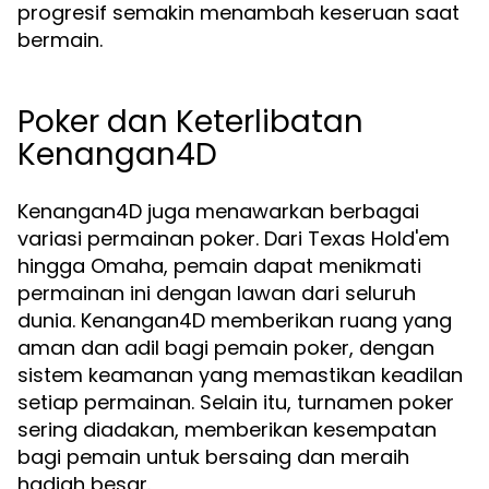
progresif semakin menambah keseruan saat
bermain.
Poker dan Keterlibatan
Kenangan4D
Kenangan4D juga menawarkan berbagai
variasi permainan poker. Dari Texas Hold'em
hingga Omaha, pemain dapat menikmati
permainan ini dengan lawan dari seluruh
dunia. Kenangan4D memberikan ruang yang
aman dan adil bagi pemain poker, dengan
sistem keamanan yang memastikan keadilan
setiap permainan. Selain itu, turnamen poker
sering diadakan, memberikan kesempatan
bagi pemain untuk bersaing dan meraih
hadiah besar.