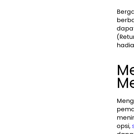
Berga
berba
dapat
(Retu
hadia
Me
M
Menge
pemai
menin
opsi,