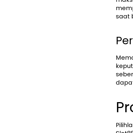
mempe
saat 
Pe
Memah
keput
seber
dapa
Pr
Pilih