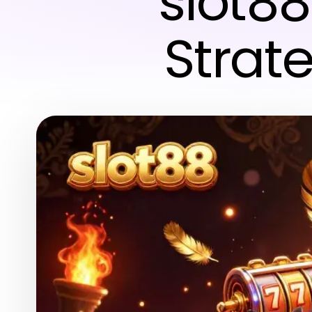
slot8
Strat