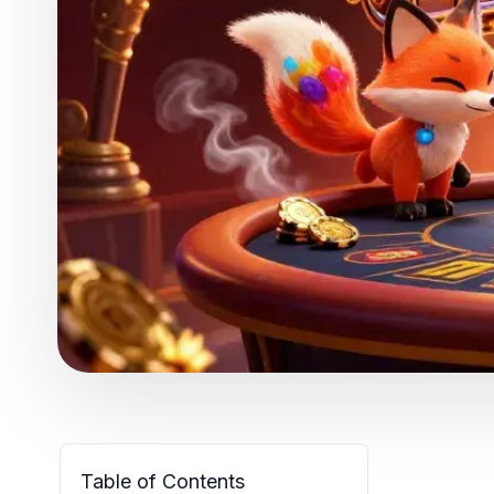
Table of Contents