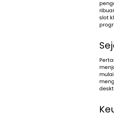
peng
ribua
slot 
progre
Se
Perta
menja
mulai
menga
deskt
Ke