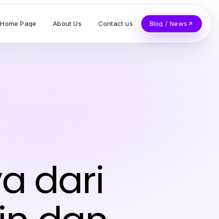
Home Page
About Us
Contact us
Blog / News
a dari