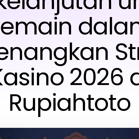
kelanjutan u
Pemain dala
nangkan Str
Kasino 2026 d
Rupiahtoto