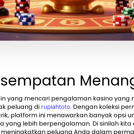
sempatan Menang 
in yang mencari pengalaman kasino yang
k peluang di
. Dengan koleksi pe
rupiahtoto
ik, platform ini menawarkan banyak opsi u
a yang lebih berpengalaman. Di sinilah kita
 meningkatkan peluang Anda dalam permai