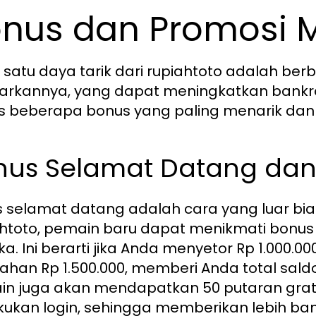
nus dan Promosi 
 satu daya tarik dari rupiahtoto adalah be
arkannya, yang dapat meningkatkan bankroll
 beberapa bonus yang paling menarik dan
nus Selamat Datang dan
 selamat datang adalah cara yang luar bia
htoto, pemain baru dapat menikmati bonus
a. Ini berarti jika Anda menyetor Rp 1.000
han Rp 1.500.000, memberi Anda total saldo R
n juga akan mendapatkan 50 putaran grati
ukan login, sehingga memberikan lebih ba