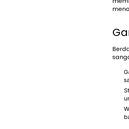
membe
mena
Ga
Berda
sanga
G
s
S
u
W
b