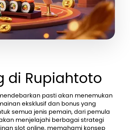
di Rupiahtoto
 mendebarkan pasti akan menemukan
rmainan eksklusif dan bonus yang
ntuk semua jenis pemain, dari pemula
 akan menjelajahi berbagai strategi
nan slot online, memahami konsep