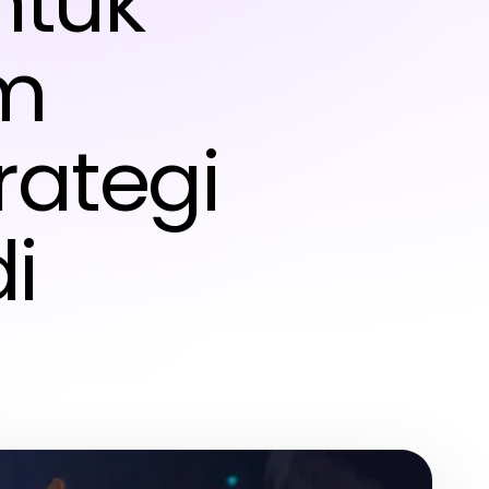
ntuk
m
ategi
i