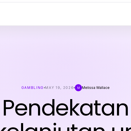
GAMBLING
MAY 19, 2026
Melissa Wallace
M
Pendekatan