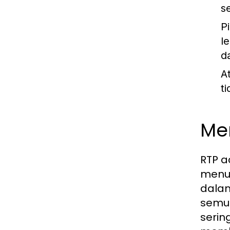
se
P
l
d
A
t
Me
RTP a
menun
dalam
semua
serin