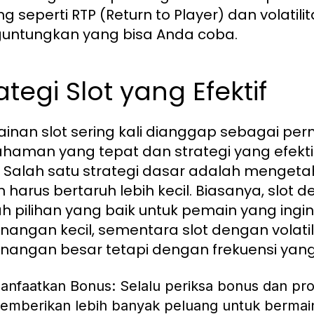
ng seperti RTP (Return to Player) dan volatil
untungkan yang bisa Anda coba.
ategi Slot yang Efektif
inan slot sering kali dianggap sebagai pe
aman yang tepat dan strategi yang efekti
 Salah satu strategi dasar adalah mengeta
 harus bertaruh lebih kecil. Biasanya, slot d
h pilihan yang baik untuk pemain yang ing
angan kecil, sementara slot dengan volatil
angan besar tetapi dengan frekuensi yang 
anfaatkan Bonus:
Selalu periksa bonus dan pro
emberikan lebih banyak peluang untuk berma