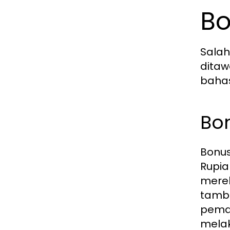
Bo
Salah
ditaw
bahas
Bo
Bonus
Rupia
merek
tamba
pemai
melak