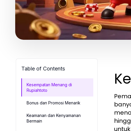
Table of Contents
Ke
Kesempatan Menang di
Rupiahtoto
Pema
Bonus dan Promosi Menarik
banya
menar
Keamanan dan Kenyamanan
hingg
Bermain
untuk