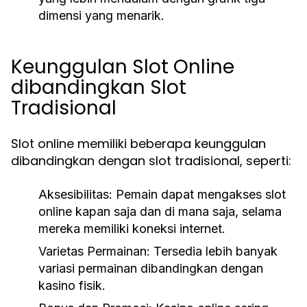
dimensi yang menarik.
Keunggulan Slot Online
dibandingkan Slot
Tradisional
Slot online memiliki beberapa keunggulan
dibandingkan dengan slot tradisional, seperti:
Aksesibilitas:
Pemain dapat mengakses slot
online kapan saja dan di mana saja, selama
mereka memiliki koneksi internet.
Varietas Permainan:
Tersedia lebih banyak
variasi permainan dibandingkan dengan
kasino fisik.