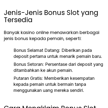
Jenis-Jenis Bonus Slot yang
Tersedia
Banyak kasino online menawarkan berbagai
jenis bonus kepada pemain, seperti:
Bonus Selamat Datang:
Diberikan pada
deposit pertama untuk menarik pemain baru.
Bonus Setoran:
Persentase dari deposit yang
ditambahkan ke akun pemain.
Putaran Gratis:
Memberikan kesempatan
kepada pemain untuk bermain tanpa
menggunakan uang mereka sendiri.