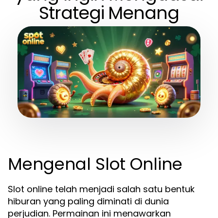
Strategi Menang
Mengenal Slot Online
Slot online telah menjadi salah satu bentuk
hiburan yang paling diminati di dunia
perjudian. Permainan ini menawarkan