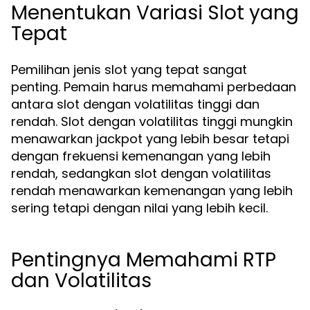
Menentukan Variasi Slot yang
Tepat
Pemilihan jenis slot yang tepat sangat
penting. Pemain harus memahami perbedaan
antara slot dengan volatilitas tinggi dan
rendah. Slot dengan volatilitas tinggi mungkin
menawarkan jackpot yang lebih besar tetapi
dengan frekuensi kemenangan yang lebih
rendah, sedangkan slot dengan volatilitas
rendah menawarkan kemenangan yang lebih
sering tetapi dengan nilai yang lebih kecil.
Pentingnya Memahami RTP
dan Volatilitas