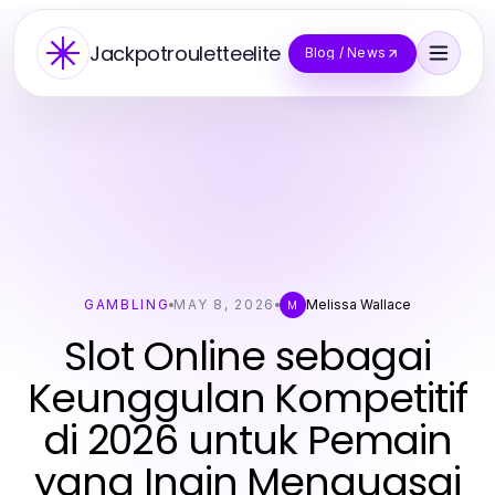
Jackpotrouletteelite
Blog / News
GAMBLING
MAY 8, 2026
Melissa Wallace
M
Slot Online sebagai
Keunggulan Kompetitif
di 2026 untuk Pemain
yang Ingin Menguasai