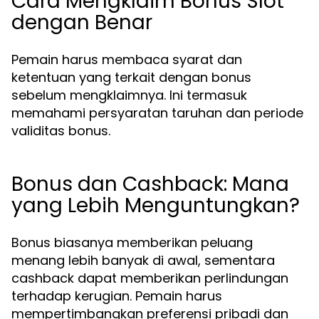
Cara Mengklaim Bonus Slot
dengan Benar
Pemain harus membaca syarat dan
ketentuan yang terkait dengan bonus
sebelum mengklaimnya. Ini termasuk
memahami persyaratan taruhan dan periode
validitas bonus.
Bonus dan Cashback: Mana
yang Lebih Menguntungkan?
Bonus biasanya memberikan peluang
menang lebih banyak di awal, sementara
cashback dapat memberikan perlindungan
terhadap kerugian. Pemain harus
mempertimbangkan preferensi pribadi dan