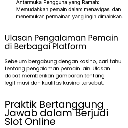
Antarmuka Pengguna yang Ramah:
Memudahkan pemain dalam menavigasi dan
menemukan permainan yang ingin dimainkan.
Ulasan Pengalaman Pemain
di Berbagai Platform
Sebelum bergabung dengan kasino, cari tahu
tentang pengalaman pemain lain. Ulasan
dapat memberikan gambaran tentang
legitimasi dan kualitas kasino tersebut.
Praktik Bertanggung
Jawab dalam Berjudi
Slot Online