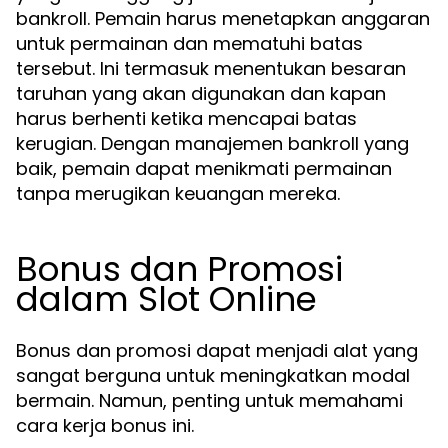
bankroll. Pemain harus menetapkan anggaran
untuk permainan dan mematuhi batas
tersebut. Ini termasuk menentukan besaran
taruhan yang akan digunakan dan kapan
harus berhenti ketika mencapai batas
kerugian. Dengan manajemen bankroll yang
baik, pemain dapat menikmati permainan
tanpa merugikan keuangan mereka.
Bonus dan Promosi
dalam Slot Online
Bonus dan promosi dapat menjadi alat yang
sangat berguna untuk meningkatkan modal
bermain. Namun, penting untuk memahami
cara kerja bonus ini.