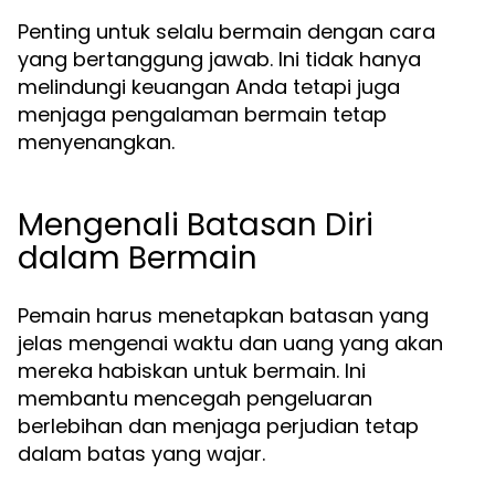
Penting untuk selalu bermain dengan cara
yang bertanggung jawab. Ini tidak hanya
melindungi keuangan Anda tetapi juga
menjaga pengalaman bermain tetap
menyenangkan.
Mengenali Batasan Diri
dalam Bermain
Pemain harus menetapkan batasan yang
jelas mengenai waktu dan uang yang akan
mereka habiskan untuk bermain. Ini
membantu mencegah pengeluaran
berlebihan dan menjaga perjudian tetap
dalam batas yang wajar.